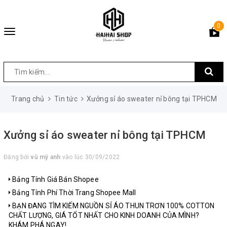
0
Toggle
navigation
Trang chủ
Tin tức
Xưởng sỉ áo sweater nỉ bông tại TPHCM
Xưởng sỉ áo sweater nỉ bông tại TPHCM
Đăng bởi
vũ mỹ anh
vào lúc 30/09/2022
Bảng Tính Giá Bán Shopee
Bảng Tính Phí Thời Trang Shopee Mall
BẠN ĐANG TÌM KIẾM NGUỒN SỈ ÁO THUN TRƠN 100% COTTON
CHẤT LƯỢNG, GIÁ TỐT NHẤT CHO KINH DOANH CỦA MÌNH?
KHÁM PHÁ NGAY!