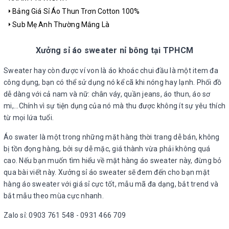
Bảng Giá Sỉ Áo Thun Trơn Cotton 100%
Sub Mẹ Anh Thường Mắng Là
Xưởng sỉ áo sweater nỉ bông tại TPHCM
Sweater hay còn được ví von là áo khoác chui đầu là một item đa
công dụng, bạn có thể sử dụng nó kể cã khi nóng hay lạnh. Phối đồ
dễ dàng với cả nam và nữ: chân váy, quần jeans, áo thun, áo sơ
mi,...Chính vì sự tiện dụng của nó mà thu được không ít sự yêu thích
từ mọi lứa tuổi.
Áo swater là một trong những mặt hàng thời trang dễ bán, không
bị tồn đọng hàng, bởi sự dễ mặc, giá thành vừa phải không quá
cao. Nếu bạn muốn tìm hiểu về mặt hàng áo sweater này, đừng bỏ
qua bài viết này. Xưởng sỉ áo sweater sẽ đem đến cho bạn mặt
hàng áo sweater với giá sỉ cực tốt, mẫu mã đa dạng, bắt trend và
bắt mẫu theo mùa cực nhanh.
Zalo sỉ: 0903 761 548 - 0931 466 709