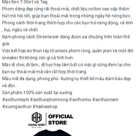
Mặc Ken T-Shirt và Tag.
Phom dáng đẹp rộng rãi thoải mái, chất liệu cotton cao cấp thấm
hút mồ hôi tốt, giúp bạn thoải mái trong những ngày hè nóng bức.
Phong cách thời trang thích hợp cho các bạn trẻ năng động, cá tính
, bụi, ngầu và chất.
Đậm phong cách Streetwear đang được ưa chuộng trên toàn thế
giới.
Việc kết hợp áo thun tay lỡ unisex phom rộng, quần jean và một đôi
sneaker thì không còn gì cá tính hơn.
Mặc đi chơi, đi làm , đi học hay làm bất cứ việc gì cũng đem lại cho
bạn sự thoải mái mà vẫn rất hợp thời trang.
Mẫu mã đa dạng, phong phú. Xưởng tự thiết kế mẫu đảm bảo đẹp
và độc.
Sản phẩm 100% sản xuất tại xưởng.
#aothuntaylo #aothunphomrong #aothunnu #aothunnam
#xuongaothun #haihaishop