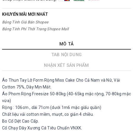
KHUYẾN MÃI MỚI NHẤT
Bảng Tính Giá Bán Shopee
Bảng Tính Phí Thời Trang Shopee Mall
MÔ TẢ
TAB NỘI DUNG
NHẬN XÉT SẢN PHẨM
Áo Thun Tay Lỡ Form Rộng Miss Cake Cho Cả Nam và Nữ, Vải
Cotton 75%, Dày Mịn Mát.
Áo Phom Rộng Freesize 50-80kg (40-65kg mặc rộng, 70-80kg mặc
vừa)
Rộng : 106cm , dài 71cm (dưới 1m6 mặc giấu quần)
Chất liệu vải cotton mềm, mượt, co giản 4 chiều.
Bo Cổ Dệt Cao Cấp.
Cổ Chạy Dây Xương Cá Tiêu Chuẩn VNXK.