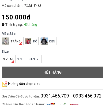
Mã sản phẩm:
TL25-Tr-M
150.000₫
Tình trạng:
Hết hàng
Màu Sắc
TRẮNG
ĐỎ
ĐEN
Size
SIZE M
SIZE L
SIZE XL
HẾT HÀNG
Hướng dẫn chọn size
0931.466.709 - 0933.466.072
Gọi điện để được tư vấn:
Chấp nhận thanh toán bằng: