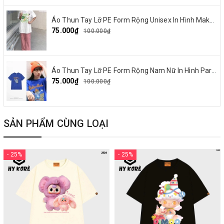
Áo Thun Tay Lỡ PE Form Rộng Unisex In Hình Make By Earth 04
75.000₫
100.000₫
Áo Thun Tay Lỡ PE Form Rộng Nam Nữ In Hình Parappa 03
75.000₫
100.000₫
SẢN PHẨM CÙNG LOẠI
- 25%
- 25%