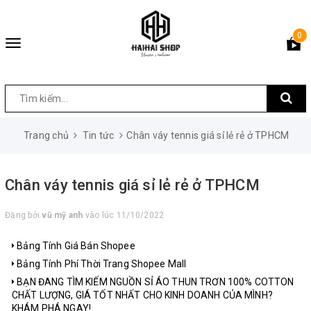
0
Toggle
navigation
Trang chủ
Tin tức
Chân váy tennis giá sỉ lẻ rẻ ở TPHCM
Chân váy tennis giá sỉ lẻ rẻ ở TPHCM
Đăng bởi
vũ mỹ anh
vào lúc 11/10/2022
Bảng Tính Giá Bán Shopee
Bảng Tính Phí Thời Trang Shopee Mall
BẠN ĐANG TÌM KIẾM NGUỒN SỈ ÁO THUN TRƠN 100% COTTON
CHẤT LƯỢNG, GIÁ TỐT NHẤT CHO KINH DOANH CỦA MÌNH?
KHÁM PHÁ NGAY!