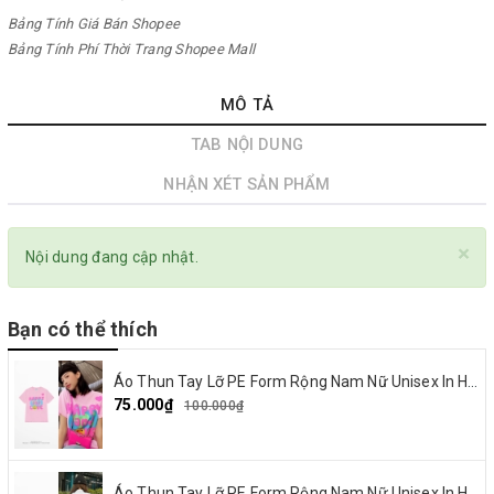
Bảng Tính Giá Bán Shopee
Bảng Tính Phí Thời Trang Shopee Mall
MÔ TẢ
TAB NỘI DUNG
NHẬN XÉT SẢN PHẨM
×
Nội dung đang cập nhật.
Bạn có thể thích
Áo Thun Tay Lỡ PE Form Rộng Nam Nữ Unisex In Hình Happy and Love 18
75.000₫
100.000₫
Áo Thun Tay Lỡ PE Form Rộng Nam Nữ Unisex In Hình Summer Cream 15