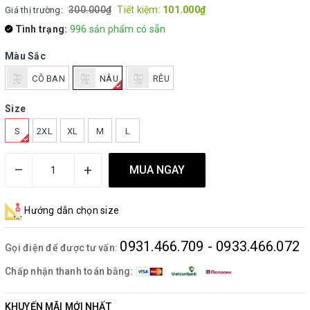
300.000₫
Tiết kiệm:
101.000₫
Giá thị trường:
Tình trạng:
996 sản phẩm có sẵn
Màu Sắc
CÔ BAN
NÂU
RÊU
Size
S
2XL
XL
M
L
–
+
MUA NGAY
Hướng dẫn chọn size
0931.466.709 - 0933.466.072
Gọi điện để được tư vấn:
Chấp nhận thanh toán bằng:
KHUYẾN MÃI MỚI NHẤT