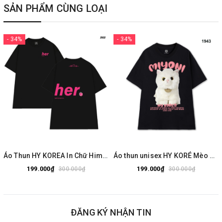
SẢN PHẨM CÙNG LOẠI
- 34%
- 34%
Áo Thun HY KOREA In Chữ Him Her Cotton 100% Co giãn 2 Chiều Phom Unisex Oversize 2522
Áo thun unisex HY KORÉ Mèo Miyoni 1943 tay lỡ form rộng dễ thương Vải cotton 100%
199.000₫
199.000₫
300.000₫
300.000₫
ĐĂNG KÝ NHẬN TIN