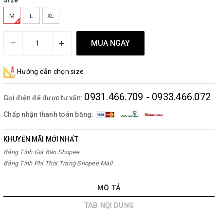
Size
M
L
XL
–
+
MUA NGAY
Hướng dẫn chọn size
0931.466.709 - 0933.466.072
Gọi điện để được tư vấn:
Chấp nhận thanh toán bằng:
KHUYẾN MÃI MỚI NHẤT
Bảng Tính Giá Bán Shopee
Bảng Tính Phí Thời Trang Shopee Mall
MÔ TẢ
TAB NỘI DUNG