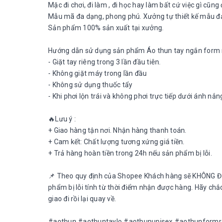
Mặc đi chơi, đi làm , đi học hay làm bất cứ việc gì cũn
Mẫu mã đa dạng, phong phú. Xưởng tự thiết kế mẫu đ
Sản phẩm 100% sản xuất tại xưởng.
Hướng dẫn sử dụng sản phẩm Áo thun tay ngắn form 
- Giặt tay riêng trong 3 lần đầu tiên.
- Không giặt máy trong lần đầu
- Không sử dụng thuốc tẩy
- Khi phơi lộn trái và không phơi trực tiếp dưới ánh nắn
🔥Lưu ý :
+ Giao hàng tận nơi. Nhận hàng thanh toán.
+ Cam kết: Chất lượng tương xứng giá tiền.
+ Trả hàng hoàn tiền trong 24h nếu sản phẩm bị lỗi.
📌 Theo quy định của Shopee Khách hàng sẽ KHÔNG Đ
phẩm bị lỗi tính từ thời điểm nhận được hàng. Hãy ch
giao đi rồi lại quay về.
#aothun #aothuntaylo #aothununisex #aothunform