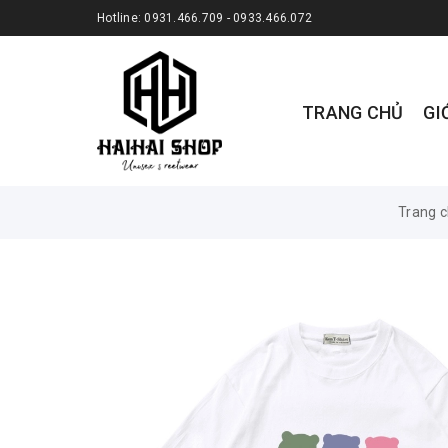
Hotline:
0931.466.709 - 0933.466.072
TRANG CHỦ
GI
Trang 