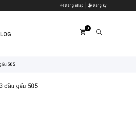
Đăng nhập
Đăng ký
0
BLOG
 gấu 505
 3 đầu gấu 505