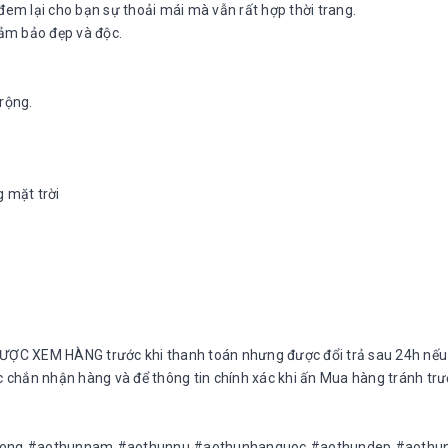
g đem lại cho bạn sự thoải mái mà vẫn rất hợp thời trang.
ảm bảo đẹp và độc.
rộng.
g mặt trời
ƯỢC XEM HÀNG trước khi thanh toán nhưng được đổi trả sau 24h nếu
ắc chắn nhận hàng và để thông tin chính xác khi ấn Mua hàng tránh tr
rong #aothunnam #aothunnu #aothunhanquoc #aothundep #aothun