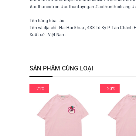
#aothuncotron #aothuntayngan #aothunthoitrang #aot
------------------------
Tên hàng hóa : áo
Tên và địa chỉ : Hai Hai Shop , 438 Tô Ký P. Tân Chán
Xuất xứ : Việt Nam
SẢN PHẨM CÙNG LOẠI
- 21%
- 20%