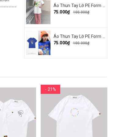
Áo Thun Tay Lỡ PE Form Rộng Unisex In Hình Make By Earth 04
--------
75.000₫
100.000₫
Áo Thun Tay Lỡ PE Form Rộng Nam Nữ In Hình Parappa 03
75.000₫
100.000₫
- 21%
- 21%