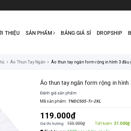
ỚI THIỆU
SẢN PHẨM
BẢNG GIÁ SỈ
DROPSHIP
chủ
Áo Thun Tay Ngắn
Áo thun tay ngắn form rộng in hình 3 đầu
Áo thun tay ngắn form rộng in hình
Đánh giá sản phẩm
Mã sản phẩm:
TNDC505-Tr-2XL
119.000₫
150.000₫
Tiết kiệm:
31.000₫
Giá thị trường: