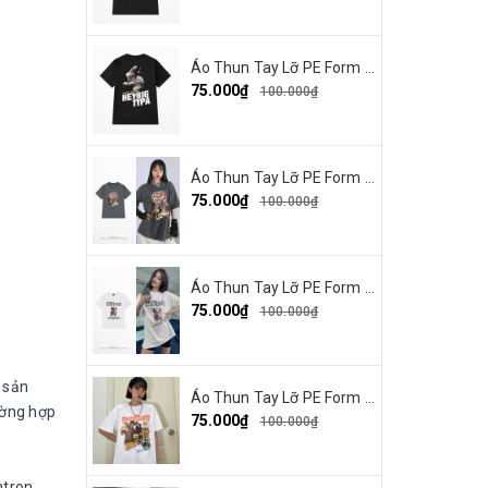
Áo Thun Tay Lỡ PE Form Rộng Nam Nữ In Hình Heybig typa 12
75.000₫
100.000₫
Áo Thun Tay Lỡ PE Form Rộng Nam Nữ In Hình Dout punk 10
75.000₫
100.000₫
Áo Thun Tay Lỡ PE Form Rộng Nam Nữ Unisex In Hình Chó mặt xệ BEF 13
75.000₫
100.000₫
 sản
Áo Thun Tay Lỡ PE Form Rộng Nam Nữ In Hình Tbayisscott 11
ường hợp
75.000₫
100.000₫
tron