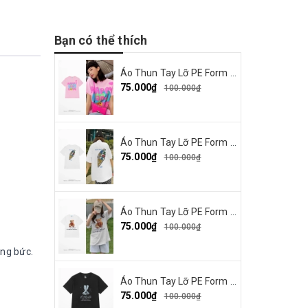
Bạn có thể thích
Áo Thun Tay Lỡ PE Form Rộng Nam Nữ Unisex In Hình Happy and Love 18
75.000₫
100.000₫
Áo Thun Tay Lỡ PE Form Rộng Nam Nữ Unisex In Hình Summer Cream 15
75.000₫
100.000₫
Áo Thun Tay Lỡ PE Form Rộng Nam Nữ Unisex In Hình Gấu nơ đỏ 19
75.000₫
100.000₫
óng bức.
Áo Thun Tay Lỡ PE Form Rộng Nam Nữ In Hình Thỏ Ngaver 16
75.000₫
100.000₫