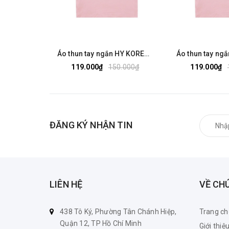
Áo thun tay ngắn HY KOREA cotton 75% form rộng Logo gấu dâu 1311
119.000₫
150.000₫
119.000₫
ĐĂNG KÝ NHẬN TIN
LIÊN HỆ
VỀ CH
438 Tô Ký, Phường Tân Chánh Hiệp,
Trang ch
Quận 12, TP Hồ Chí Minh
Giới thiệ