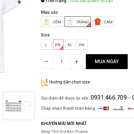
Tình trạng:
1000 sản phẩm có sẵn
Màu sắc
CỐM
TRẮNG
CAM
Size
L
2XL
XL
3XL
–
+
MUA NGAY
Hướng dẫn chọn size
0931.466.709 - 
Gọi điện để được tư vấn:
Chấp nhận thanh toán bằng:
KHUYẾN MÃI MỚI NHẤT
Bảng Tính Giá Bán Shopee