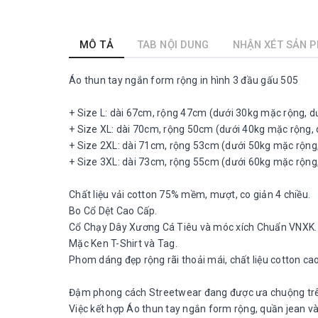
MÔ TẢ
TAB NỘI DUNG
NHẬN XÉT SẢN 
Áo thun tay ngắn form rộng in hình 3 đầu gấu 505
+ Size L: dài 67cm, rộng 47cm (dưới 30kg mặc rộng, 
+ Size XL: dài 70cm, rộng 50cm (dưới 40kg mặc rộng,
+ Size 2XL: dài 71cm, rộng 53cm (dưới 50kg mặc rộng
+ Size 3XL: dài 73cm, rộng 55cm (dưới 60kg mặc rộng
Chất liệu vải cotton 75% mềm, mượt, co giản 4 chiều.
Bo Cổ Dệt Cao Cấp.
Cổ Chạy Dây Xương Cá Tiêu và móc xích Chuẩn VNXK.
Mặc Ken T-Shirt và Tag.
Phom dáng đẹp rộng rãi thoải mái, chất liệu cotton ca
Đậm phong cách Streetwear đang được ưa chuộng trên
Việc kết hợp Áo thun tay ngắn form rộng, quần jean và