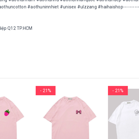
huncotton #aothuninnhiet #unisex #ulzzang #haihaishop------------
h Hiệp Q12 TP.HCM
- 21%
- 21%