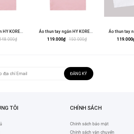
Áo thun tay ngắn HY KOREA form rộng thêu Quả dâu 34 cho nữ
Áo thun tay ngắn HY KOREA form rộng thêu Nơ hồng 33 cho nữ
148.000₫
119.000₫
150.000₫
119.000
ĐĂNG KÝ
ÚNG TÔI
CHÍNH SÁCH
ủ
Chính sách bảo mật
u
Chính sách vận chuyển