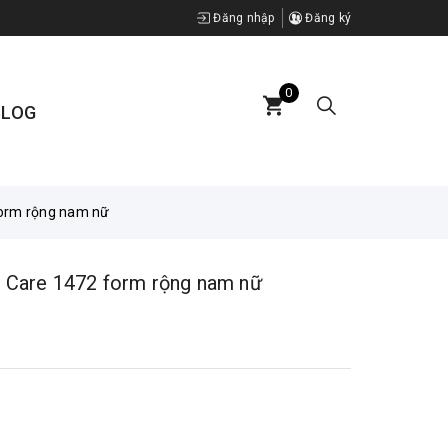
Đăng nhập
Đăng ký
0
BLOG
 form rộng nam nữ
t Care 1472 form rộng nam nữ