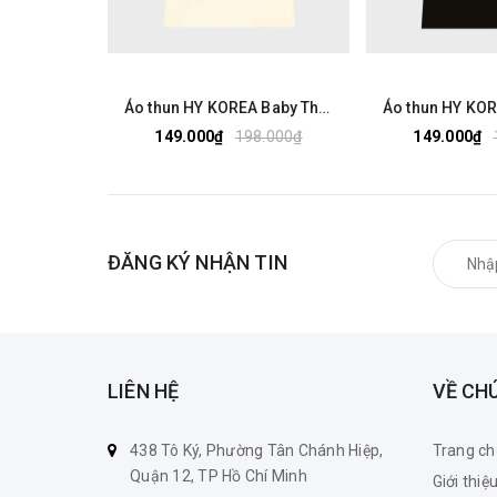
Áo thun HY KOREA Baby Three Gấu Tím 2524 tay lỡ cotton 75 form rộng nam nữ unisex
149.000₫
198.000₫
149.000₫
ĐĂNG KÝ NHẬN TIN
LIÊN HỆ
VỀ CH
438 Tô Ký, Phường Tân Chánh Hiệp,
Trang ch
Quận 12, TP Hồ Chí Minh
Giới thiệ