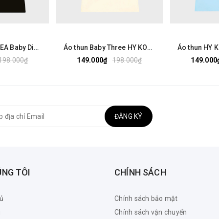
Áo thun HY KOREA Baby Dimoo 1803 tay lỡ cotton 75 form rộng nam nữ unisex
Áo thun Baby Three HY KOREA Nhiều Bé Ba 2525 tay lỡ cotton 75 form rộng nam nữ unisex
198.000₫
149.000₫
198.000₫
149.000
ĐĂNG KÝ
ÚNG TÔI
CHÍNH SÁCH
ủ
Chính sách bảo mật
u
Chính sách vận chuyển