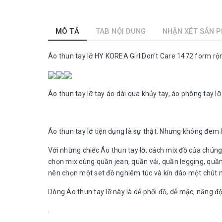
MÔ TẢ
TAB NỘI DUNG
NHẬN XÉT SẢN 
Áo thun tay lỡ HY KOREA Girl Don't Care 1472 form r
Áo thun tay lỡ tay áo dài qua khủy tay, áo phông tay l
Áo thun tay lỡ tiện dụng là sự thật. Nhưng không đem l
Với những chiếc Áo thun tay lỡ, cách mix đồ của chúng
chọn mix cùng quần jean, quần vải, quần legging, quần 
nên chọn một set đồ nghiêm túc và kín đáo một chút nhé
Dòng Áo thun tay lỡ này là dễ phối đồ, dễ mặc, năng độ
.