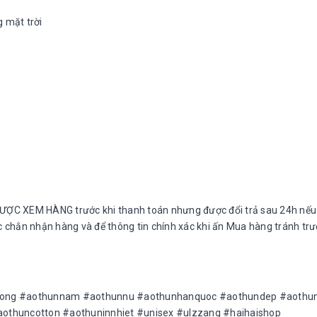
g mặt trời
ƯỢC XEM HÀNG trước khi thanh toán nhưng được đổi trả sau 24h nếu
ắc chắn nhận hàng và để thông tin chính xác khi ấn Mua hàng tránh tr
rong #aothunnam #aothunnu #aothunhanquoc #aothundep #aothun
othuncotton #aothuninnhiet #unisex #ulzzang #haihaishop