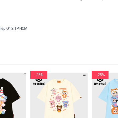
h Hiệp Q12 TP.HCM
- 25%
- 25%