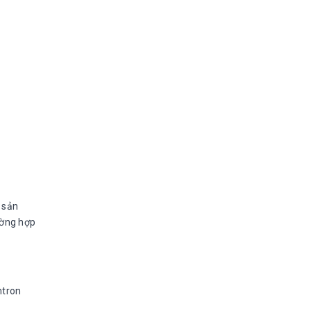
 sản
ường hợp
tron