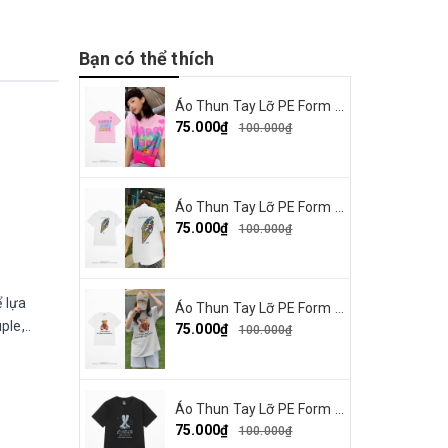
Bạn có thể thích
Áo Thun Tay Lỡ PE Form Rộng Nam Nữ Unisex In Hình Happy and Love 18
75.000₫
100.000₫
Áo Thun Tay Lỡ PE Form Rộng Nam Nữ Unisex In Hình Summer Cream 15
75.000₫
100.000₫
ể lựa
Áo Thun Tay Lỡ PE Form Rộng Nam Nữ Unisex In Hình Gấu nơ đỏ 19
le,..
75.000₫
100.000₫
Áo Thun Tay Lỡ PE Form Rộng Nam Nữ In Hình Thỏ Ngaver 16
75.000₫
100.000₫