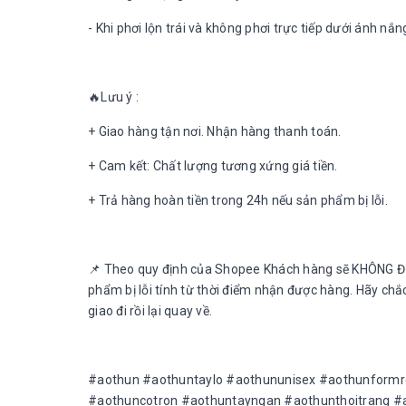
- Khi phơi lộn trái và không phơi trực tiếp dưới ánh nắn
🔥Lưu ý :
+ Giao hàng tận nơi. Nhận hàng thanh toán.
+ Cam kết: Chất lượng tương xứng giá tiền.
+ Trả hàng hoàn tiền trong 24h nếu sản phẩm bị lỗi.
📌 Theo quy định của Shopee Khách hàng sẽ KHÔNG Đ
phẩm bị lỗi tính từ thời điểm nhận được hàng. Hãy ch
giao đi rồi lại quay về.
#aothun #aothuntaylo #aothununisex #aothunform
#aothuncotron #aothuntayngan #aothunthoitrang #a