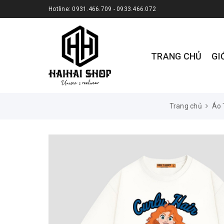
Hotline:
0931.466.709 - 0933.466.072
TRANG CHỦ
GI
Trang chủ
Áo 