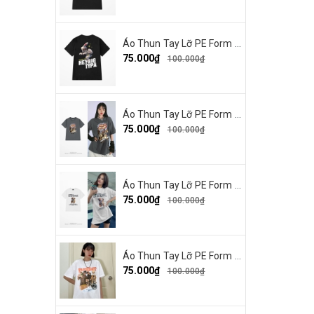
Áo Thun Tay Lỡ PE Form Rộng Nam Nữ In Hình Heybig typa 12
75.000₫
100.000₫
Áo Thun Tay Lỡ PE Form Rộng Nam Nữ In Hình Dout punk 10
75.000₫
100.000₫
Áo Thun Tay Lỡ PE Form Rộng Nam Nữ Unisex In Hình Chó mặt xệ BEF 13
75.000₫
100.000₫
Áo Thun Tay Lỡ PE Form Rộng Nam Nữ In Hình Tbayisscott 11
75.000₫
100.000₫