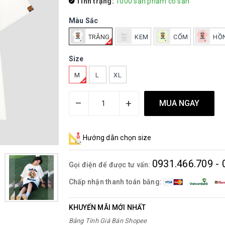
Tình trạng:
1000 sản phẩm có sẵn
Màu Sắc
TRẮNG
KEM
CỐM
HỒ
Size
M
L
XL
–
+
MUA NGAY
Hướng dẫn chọn size
0931.466.709 - 
Gọi điện để được tư vấn:
Chấp nhận thanh toán bằng:
KHUYẾN MÃI MỚI NHẤT
Bảng Tính Giá Bán Shopee