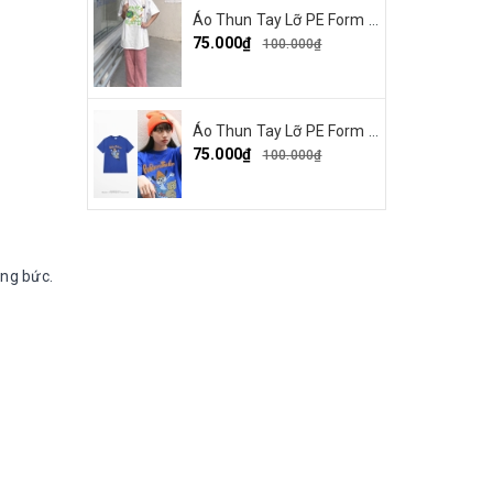
Áo Thun Tay Lỡ PE Form Rộng Unisex In Hình Make By Earth 04
75.000₫
100.000₫
Áo Thun Tay Lỡ PE Form Rộng Nam Nữ In Hình Parappa 03
75.000₫
100.000₫
óng bức.