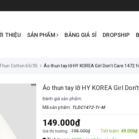
ỚI THIỆU
SẢN PHẨM
BẢNG GIÁ SỈ
DROPSHIP
Thun Cotton 65/35
Áo thun tay lỡ HY KOREA Girl Don't Care 1472
Áo thun tay lỡ HY KOREA Girl Don'
Đánh giá sản phẩm
Mã sản phẩm:
TLDC1472-Tr-M
149.000₫
198.000₫
Tiết kiệm:
49.000₫
Giá thị trường: