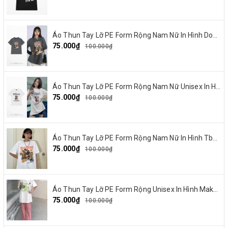
Áo Thun Tay Lỡ PE Form Rộng Nam Nữ In Hình Dout punk 10
75.000₫
100.000₫
Áo Thun Tay Lỡ PE Form Rộng Nam Nữ Unisex In Hình Chó mặt xệ BEF 13
75.000₫
100.000₫
Áo Thun Tay Lỡ PE Form Rộng Nam Nữ In Hình Tbayisscott 11
75.000₫
100.000₫
Áo Thun Tay Lỡ PE Form Rộng Unisex In Hình Make By Earth 04
75.000₫
100.000₫