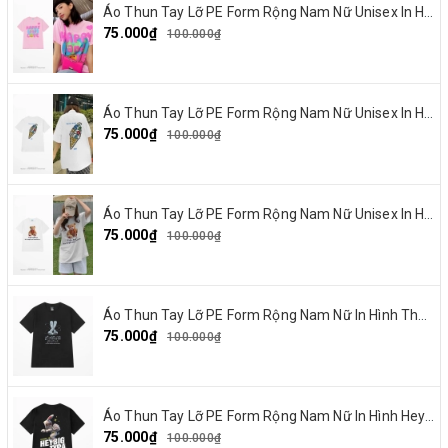
Áo Thun Tay Lỡ PE Form Rộng Nam Nữ Unisex In Hình Happy and Love 18
75.000₫
100.000₫
Áo Thun Tay Lỡ PE Form Rộng Nam Nữ Unisex In Hình Summer Cream 15
75.000₫
100.000₫
Áo Thun Tay Lỡ PE Form Rộng Nam Nữ Unisex In Hình Gấu nơ đỏ 19
75.000₫
100.000₫
Áo Thun Tay Lỡ PE Form Rộng Nam Nữ In Hình Thỏ Ngaver 16
75.000₫
100.000₫
Áo Thun Tay Lỡ PE Form Rộng Nam Nữ In Hình Heybig typa 12
75.000₫
100.000₫