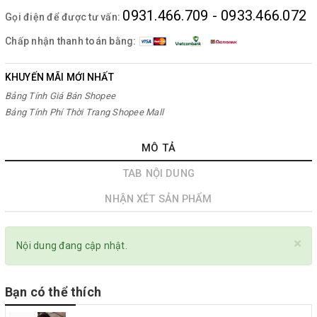
0931.466.709 - 0933.466.072
Gọi điện để được tư vấn:
Chấp nhận thanh toán bằng:
KHUYẾN MÃI MỚI NHẤT
Bảng Tính Giá Bán Shopee
Bảng Tính Phí Thời Trang Shopee Mall
MÔ TẢ
TAB NỘI DUNG
NHẬN XÉT SẢN PHẨM
×
Nội dung đang cập nhật.
Bạn có thể thích