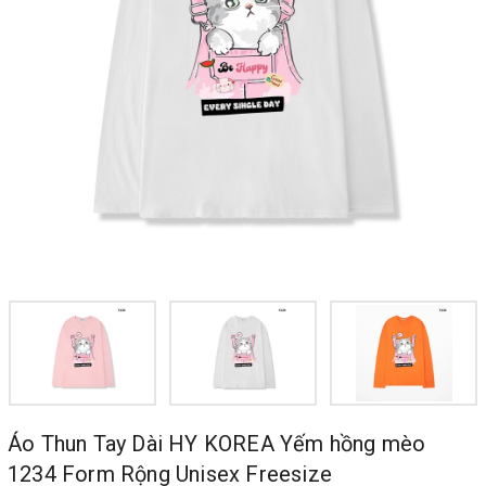
Áo Thun Tay Dài HY KOREA Yếm hồng mèo
1234 Form Rộng Unisex Freesize