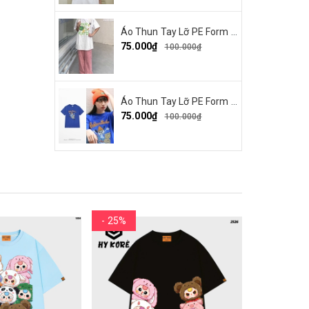
Áo Thun Tay Lỡ PE Form Rộng Unisex In Hình Make By Earth 04
75.000₫
100.000₫
Áo Thun Tay Lỡ PE Form Rộng Nam Nữ In Hình Parappa 03
75.000₫
100.000₫
- 25%
- 25%