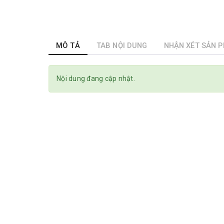
MÔ TẢ
TAB NỘI DUNG
NHẬN XÉT SẢN 
Nội dung đang cập nhật.