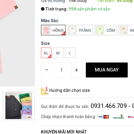
198.000₫
Tiết kiệm:
49.000₫
Giá thị trường:
Tình trạng:
998 sản phẩm có sẵn
Màu Sắc
HỒNG
TRẮNG
CỐM
K
Size
XL
M
L
–
+
MUA NGAY
Hướng dẫn chọn size
0931.466.709 - 
Gọi điện để được tư vấn:
Chấp nhận thanh toán bằng:
KHUYẾN MÃI MỚI NHẤT