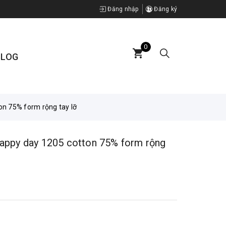
Đăng nhập
Đăng ký
0
BLOG
n 75% form rộng tay lỡ
appy day 1205 cotton 75% form rộng