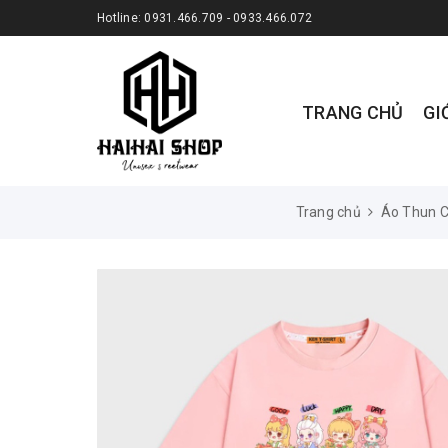
Hotline:
0931.466.709 - 0933.466.072
TRANG CHỦ
GI
Trang chủ
Áo Thun C