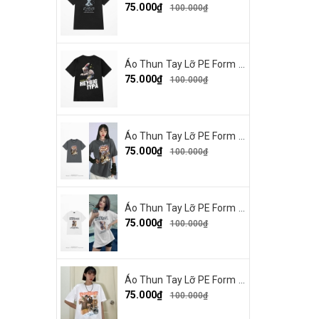
75.000₫
100.000₫
Áo Thun Tay Lỡ PE Form Rộng Nam Nữ In Hình Heybig typa 12
75.000₫
100.000₫
Áo Thun Tay Lỡ PE Form Rộng Nam Nữ In Hình Dout punk 10
75.000₫
100.000₫
Áo Thun Tay Lỡ PE Form Rộng Nam Nữ Unisex In Hình Chó mặt xệ BEF 13
75.000₫
100.000₫
Áo Thun Tay Lỡ PE Form Rộng Nam Nữ In Hình Tbayisscott 11
75.000₫
100.000₫