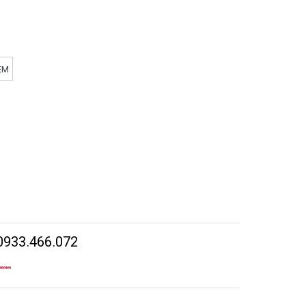
EM
0933.466.072