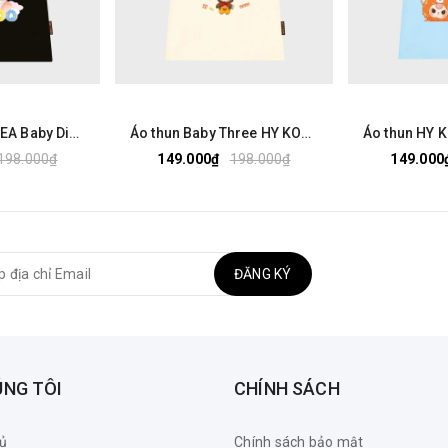
Áo thun HY KOREA Baby Dimoo 1803 tay lỡ cotton 75 form rộng nam nữ unisex
Áo thun Baby Three HY KOREA Nhiều Bé Ba 2525 tay lỡ cotton 75 form rộng nam nữ unisex
198.000₫
149.000₫
198.000₫
149.000
ĐĂNG KÝ
ÚNG TÔI
CHÍNH SÁCH
ủ
Chính sách bảo mật