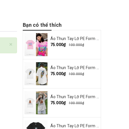
Bạn có thể thích
Áo Thun Tay Lỡ PE Form Rộng Nam Nữ Unisex In Hình Happy and Love 18
×
75.000₫
100.000₫
Áo Thun Tay Lỡ PE Form Rộng Nam Nữ Unisex In Hình Summer Cream 15
75.000₫
100.000₫
Áo Thun Tay Lỡ PE Form Rộng Nam Nữ Unisex In Hình Gấu nơ đỏ 19
75.000₫
100.000₫
Áo Thun Tay Lỡ PE Form Rộng Nam Nữ In Hình Thỏ Ngaver 16