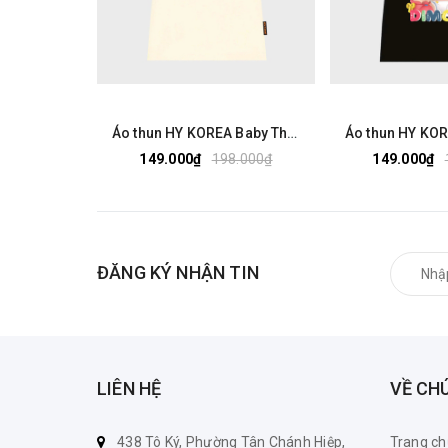
Áo thun HY KOREA Baby Three Gấu Tím 2524 tay lỡ cotton 75 form rộng nam nữ unisex
149.000₫
198.000₫
149.000₫
ĐĂNG KÝ NHẬN TIN
LIÊN HỆ
VỀ CH
438 Tô Ký, Phường Tân Chánh Hiệp,
Trang ch