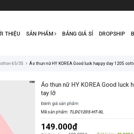
ỚI THIỆU
SẢN PHẨM
BẢNG GIÁ SỈ
DROPSHIP
otton 65/35
Áo thun nữ HY KOREA Good luck happy day 1205 cotto
Áo thun nữ HY KOREA Good luck h
tay lỡ
Đánh giá sản phẩm
Mã sản phẩm:
TLDC1205-HT-XL
149.000₫