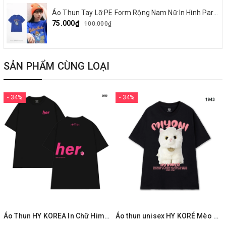
Áo Thun Tay Lỡ PE Form Rộng Nam Nữ In Hình Parappa 03
75.000₫
100.000₫
SẢN PHẨM CÙNG LOẠI
- 34%
- 34%
Áo Thun HY KOREA In Chữ Him Her Cotton 100% Co giãn 2 Chiều Phom Unisex Oversize 2522
Áo thun unisex HY KORÉ Mèo Miyoni 1943 tay lỡ form rộng dễ thương Vải cotton 100%