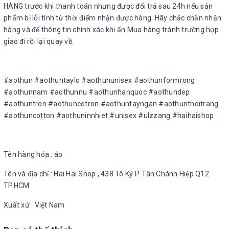
HÀNG trước khi thanh toán nhưng được đổi trả sau 24h nếu sản
phẩm bị lỗi tính từ thời điểm nhận được hàng. Hãy chắc chắn nhận
hàng và để thông tin chính xác khi ấn Mua hàng tránh trường hợp
giao đi rồi lại quay về.
#aothun #aothuntaylo #aothununisex #aothunformrong
#aothunnam #aothunnu #aothunhanquoc #aothundep
#aothuntron #aothuncotron #aothuntayngan #aothunthoitrang
#aothuncotton #aothuninnhiet #unisex #ulzzang #haihaishop
Tên hàng hóa : áo
Tên và địa chỉ : Hai Hai Shop , 438 Tô Ký P. Tân Chánh Hiệp Q12
TP.HCM
Xuất xứ : Việt Nam