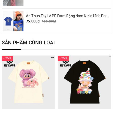
Áo Thun Tay Lỡ PE Form Rộng Nam Nữ In Hình Parappa 03
75.000₫
100.000₫
SẢN PHẨM CÙNG LOẠI
- 25%
- 25%