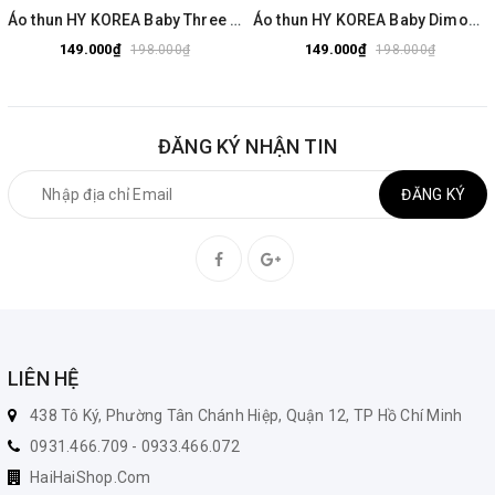
Áo thun HY KOREA Baby Three Gấu Tím 2524 tay lỡ cotton 75 form rộng nam nữ unisex
Áo thun HY KOREA Baby Dimoo 1803 tay lỡ cotton 75 form rộng nam nữ unisex
149.000₫
149.000₫
198.000₫
198.000₫
ĐĂNG KÝ NHẬN TIN
ĐĂNG KÝ
LIÊN HỆ
438 Tô Ký, Phường Tân Chánh Hiệp, Quận 12, TP Hồ Chí Minh
0931.466.709 - 0933.466.072
HaiHaiShop.Com