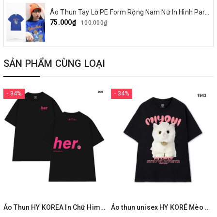
Áo Thun Tay Lỡ PE Form Rộng Nam Nữ In Hình Parappa 03
75.000₫
100.000₫
SẢN PHẨM CÙNG LOẠI
- 34%
- 34%
Áo Thun HY KOREA In Chữ Him Her Cotton 100% Co giãn 2 Chiều Phom Unisex Oversize 2522
Áo thun unisex HY KORÉ Mèo Miyoni 1943 tay lỡ form rộng dễ thương Vải cotton 100%