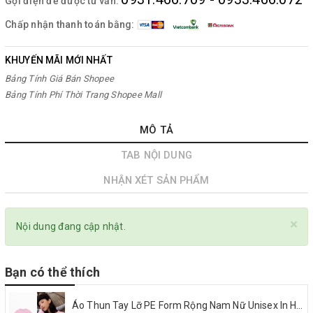
Gọi điện để được tư vấn:
Chấp nhận thanh toán bằng:
KHUYẾN MÃI MỚI NHẤT
Bảng Tính Giá Bán Shopee
Bảng Tính Phí Thời Trang Shopee Mall
MÔ TẢ
TAB NỘI DUNG
NHẬN XÉT SẢN PHẨM
×
Nội dung đang cập nhật.
Bạn có thể thích
Áo Thun Tay Lỡ PE Form Rộng Nam Nữ Unisex In Hình Happy and Love 18