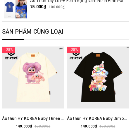
Áo Thun Tay Lỡ PE Form Rộng Nam Nữ In Hình Parappa 03
75.000₫
100.000₫
SẢN PHẨM CÙNG LOẠI
- 25%
- 25%
Áo thun HY KOREA Baby Three Gấu Tím 2524 tay lỡ cotton 75 form rộng nam nữ unisex
Áo thun HY KOREA Baby Dimoo 1803 tay lỡ cotton 75 form rộng nam nữ unisex
149.000₫
149.000₫
198.000₫
198.000₫