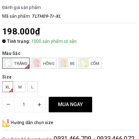
Đánh giá sản phẩm
Mã sản phẩm:
TLTH09-Tr-XL
198.000₫
Tình trạng:
1000 sản phẩm có sẵn
Màu Sắc
TRẮNG
HỒNG
BE
CỐM
Size
XL
M
L
–
+
MUA NGAY
Hướng dẫn chọn size
0931.466.709 - 0933.466.072