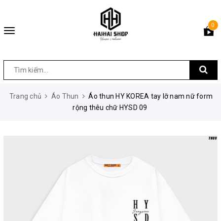
0
Toggle
navigation
Trang chủ
Áo Thun
Áo thun HY KOREA tay lỡ nam nữ form
rộng thêu chữ HYSD 09