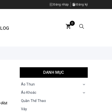
Đăng nhập
Đăng ký
0
BLOG
DANH MỤC
Áo Thun
Áo Khoác
Quần Thể Thao
KHÁM
Váy