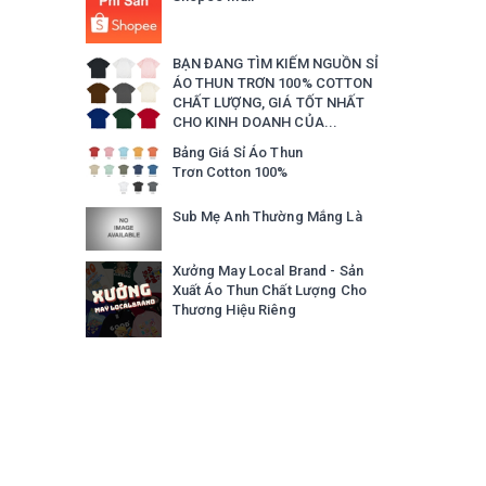
BẠN ĐANG TÌM KIẾM NGUỒN SỈ
ÁO THUN TRƠN 100% COTTON
CHẤT LƯỢNG, GIÁ TỐT NHẤT
CHO KINH DOANH CỦA...
Bảng Giá Sỉ Áo Thun
Trơn Cotton 100%
Sub Mẹ Anh Thường Mắng Là
Xưởng May Local Brand - Sản
Xuất Áo Thun Chất Lượng Cho
Thương Hiệu Riêng