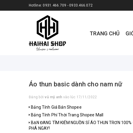
Hotline:
0931.466.709 - 0933.466.072
TRANG CHỦ
GI
Áo thun basic dành cho nam nữ
Đăng bởi
vũ mỹ anh
vào lúc 17/11/2022
Bảng Tính Giá Bán Shopee
Bảng Tính Phí Thời Trang Shopee Mall
BẠN ĐANG TÌM KIẾM NGUỒN SỈ ÁO THUN TRƠN 100%
PHÁ NGAY!