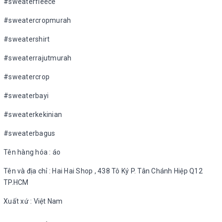
#sweaterfleece
#sweatercropmurah
#sweatershirt
#sweaterrajutmurah
#sweatercrop
#sweaterbayi
#sweaterkekinian
#sweaterbagus
Tên hàng hóa : áo
Tên và địa chỉ : Hai Hai Shop , 438 Tô Ký P. Tân Chánh Hiệp Q12
TP.HCM
Xuất xứ : Việt Nam