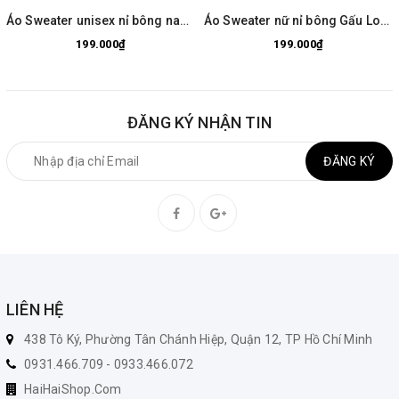
Áo Sweater unisex nỉ bông nam nữ Cây thông 951 HY KOREA
Áo Sweater nữ nỉ bông Gấu Losto lucky 1109 HY KOREA
199.000₫
199.000₫
ĐĂNG KÝ NHẬN TIN
ĐĂNG KÝ
LIÊN HỆ
438 Tô Ký, Phường Tân Chánh Hiệp, Quận 12, TP Hồ Chí Minh
0931.466.709 - 0933.466.072
HaiHaiShop.Com