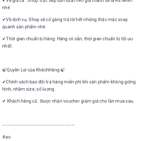
✔Về giá cả : Shop trực tiếp sản xuất nên giá thành sẽ là RẺ NHẤT
nhé.
✔Về dịch vụ: Shop sẽ cố gắng trả lời hết những thắc mắc xoay
quanh sản phẩm nhé.
✔Thời gian chuẩn bị hàng: Hàng có sẵn, thời gian chuẩn bị tối ưu
nhất.
🍃Quyền Lợi của KháchHàng 🍃
✔Chính sách bao đổi trả hàng miễn phí khi sản phẩm không giống
hình, nhầm size, số lượng .
✔ Khách hàng cũ : Được nhận voucher giảm giá cho lần mua sau.
--------------------------------------------
#ao