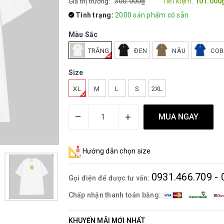
300.000₫
Tiết kiệm:
101.000
Giá thị trường:
Tình trạng:
2000 sản phẩm có sẵn
Màu Sắc
TRẮNG
ĐEN
NÂU
COB
Size
XL
M
L
S
2XL
–
+
MUA NGAY
Hướng dẫn chọn size
0931.466.709 - 
Gọi điện để được tư vấn:
Chấp nhận thanh toán bằng:
KHUYẾN MÃI MỚI NHẤT