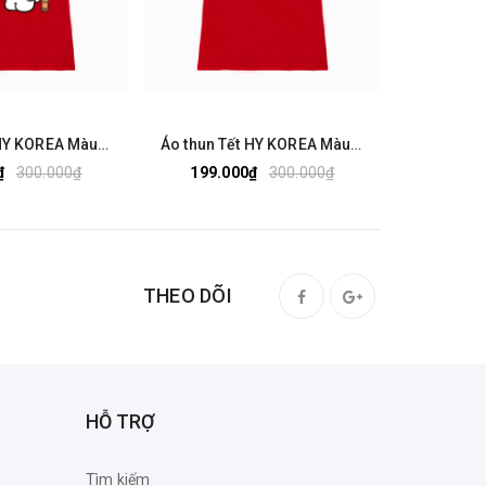
Áo thun Tết HY KOREA Màu đỏ vải cotton 100% Phom Rộng Uniex 1780
Áo thun Tết HY KOREA Màu đỏ vải cotton 100% Phom Rộng Uniex 1779
₫
300.000₫
199.000₫
300.000₫
199.0
THEO DÕI
HỖ TRỢ
Tìm kiếm