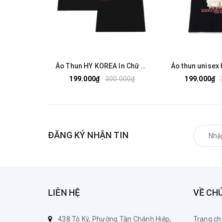
Áo Thun HY KOREA In Chữ Him Her Cotton 100% Co giãn 2 Chiều Phom Unisex Oversize 2522
199.000₫
300.000₫
199.000₫
ĐĂNG KÝ NHẬN TIN
LIÊN HỆ
VỀ CH
438 Tô Ký, Phường Tân Chánh Hiệp,
Trang ch