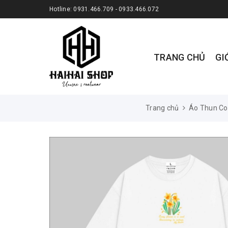
Hotline:
0931.466.709 - 0933.466.072
TRANG CHỦ
GI
Trang chủ
Áo Thun Co