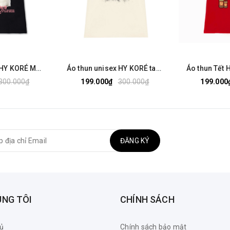
Áo thun unisex HY KORÉ Mèo Miyoni 1943 tay lỡ form rộng dễ thương Vải cotton 100%
Áo thun unisex HY KORÉ tay lỡ form rộng Vải cotton 100% MARXISM 1797 LocalBrand
300.000₫
199.000₫
300.000₫
199.000
ĐĂNG KÝ
ÚNG TÔI
CHÍNH SÁCH
ủ
Chính sách bảo mật