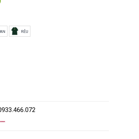
₫
AN
RÊU
0933.466.072