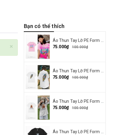
Bạn có thể thích
Áo Thun Tay Lỡ PE Form Rộng Nam Nữ Unisex In Hình Happy and Love 18
×
75.000₫
100.000₫
Áo Thun Tay Lỡ PE Form Rộng Nam Nữ Unisex In Hình Summer Cream 15
75.000₫
100.000₫
Áo Thun Tay Lỡ PE Form Rộng Nam Nữ Unisex In Hình Gấu nơ đỏ 19
75.000₫
100.000₫
Áo Thun Tay Lỡ PE Form Rộng Nam Nữ In Hình Thỏ Ngaver 16