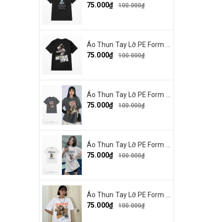
75.000₫
100.000₫
Áo Thun Tay Lỡ PE Form Rộng Nam Nữ In Hình Heybig typa 12
75.000₫
100.000₫
Áo Thun Tay Lỡ PE Form Rộng Nam Nữ In Hình Dout punk 10
75.000₫
100.000₫
Áo Thun Tay Lỡ PE Form Rộng Nam Nữ Unisex In Hình Chó mặt xệ BEF 13
75.000₫
100.000₫
Áo Thun Tay Lỡ PE Form Rộng Nam Nữ In Hình Tbayisscott 11
75.000₫
100.000₫