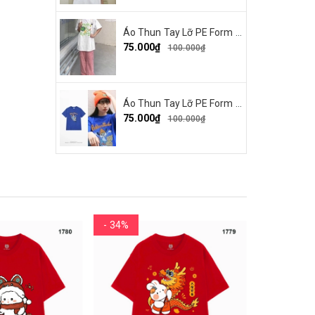
Áo Thun Tay Lỡ PE Form Rộng Unisex In Hình Make By Earth 04
75.000₫
100.000₫
Áo Thun Tay Lỡ PE Form Rộng Nam Nữ In Hình Parappa 03
75.000₫
100.000₫
- 34%
- 34%