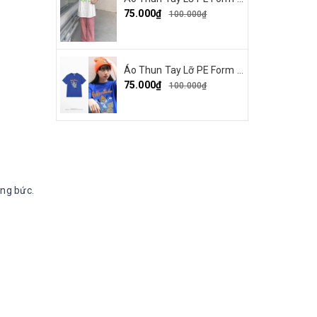
75.000₫
100.000₫
Áo Thun Tay Lỡ PE Form Rộng Nam Nữ In Hình Parappa 03
75.000₫
100.000₫
óng bức.