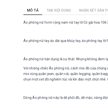
MÔ TẢ
TAB NỘI DUNG
NHẬN XÉT SẢN 
Áo phông nữ form rộng nam nữ tay lỡ Cô gái hoa 10
Áo phông nữ tay áo dài qua khủy tay, áo phông tay lỡ 
Áo phông nữ tiện dụng là sự thật. Nhưng không đem lại
Với những chiếc Áo phông nữ, cách mix đồ của chúng m
mix cùng quần jean, quần vải, quần legging, quần baggy
chọn một set đồ nghiêm túc và kín đáo một chút nhé. Cò
Dòng Áo phông nữ này là dễ phối đồ, dễ mặc, năng động