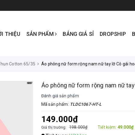
ỚI THIỆU
SẢN PHẨM
BẢNG GIÁ SỈ
DROPSHIP
Thun Cotton 65/35
Áo phông nữ form rộng nam nữ tay lỡ Cô gái 
Áo phông nữ form rộng nam nữ tay
Đánh giá sản phẩm
Mã sản phẩm:
TLDC1067-HT-L
149.000₫
198.000₫
Tiết kiệm:
49.000₫
Giá thị trường: