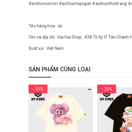
#aothuncotron #aothuntayngan #aothunthoitrang #a
Tên hàng hóa : áo
Tên và địa chỉ : Hai Hai Shop , 438 Tô Ký P. Tân Chán
Xuất xứ : Việt Nam
SẢN PHẨM CÙNG LOẠI
- 25%
- 25%