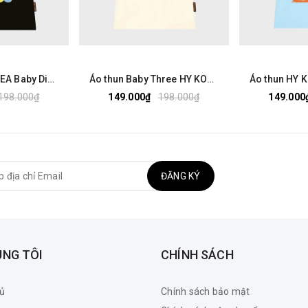
Áo thun HY KOREA Baby Dimoo 1803 tay lỡ cotton 75 form rộng nam nữ unisex
Áo thun Baby Three HY KOREA Nhiều Bé Ba 2525 tay lỡ cotton 75 form rộng nam nữ unisex
198.000₫
149.000₫
198.000₫
149.000
ĐĂNG KÝ
ÚNG TÔI
CHÍNH SÁCH
ủ
Chính sách bảo mật