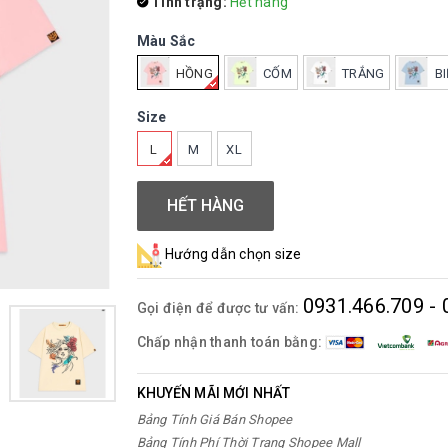
Tình trạng:
Hết hàng
Màu Sắc
HỒNG
CỐM
TRẮNG
B
Size
L
M
XL
HẾT HÀNG
Hướng dẫn chọn size
0931.466.709 - 
Gọi điện để được tư vấn:
Chấp nhận thanh toán bằng:
KHUYẾN MÃI MỚI NHẤT
Bảng Tính Giá Bán Shopee
Bảng Tính Phí Thời Trang Shopee Mall