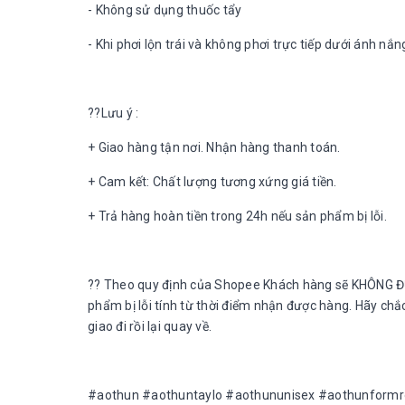
- Không sử dụng thuốc tẩy
- Khi phơi lộn trái và không phơi trực tiếp dưới ánh nắn
??Lưu ý :
+ Giao hàng tận nơi. Nhận hàng thanh toán.
+ Cam kết: Chất lượng tương xứng giá tiền.
+ Trả hàng hoàn tiền trong 24h nếu sản phẩm bị lỗi.
?? Theo quy định của Shopee Khách hàng sẽ KHÔNG Đ
phẩm bị lỗi tính từ thời điểm nhận được hàng. Hãy ch
giao đi rồi lại quay về.
#aothun #aothuntaylo #aothununisex #aothunform