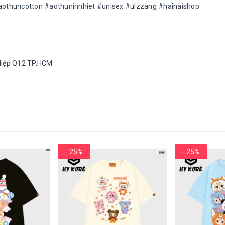
othuncotton #aothuninnhiet #unisex #ulzzang #haihaishop
h Hiệp Q12 TP.HCM
- 25%
- 25%