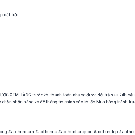
g mặt trời
ƯỢC XEM HÀNG trước khi thanh toán nhưng được đổi trả sau 24h nếu
ắc chắn nhận hàng và để thông tin chính xác khi ấn Mua hàng tránh tr
rong #aothunnam #aothunnu #aothunhanquoc #aothundep #aothun