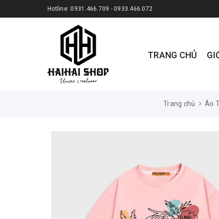
Hotline:
0931.466.709 - 0933.466.072
TRANG CHỦ
GI
Trang chủ
Áo 