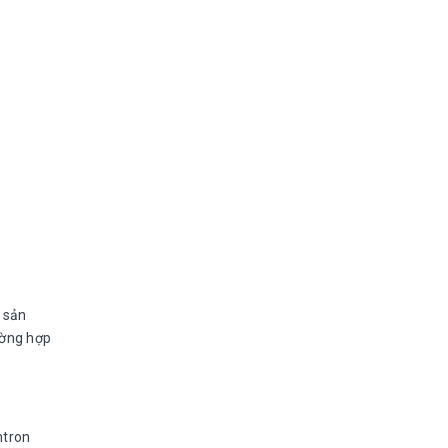
 sản
ường hợp
tron