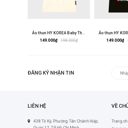
Áo thun HY KOREA Baby Three Gấu Tím 2524 tay lỡ cotton 75 form rộng nam nữ unisex
149.000₫
198.000₫
149.000₫
ĐĂNG KÝ NHẬN TIN
LIÊN HỆ
VỀ CH
438 Tô Ký, Phường Tân Chánh Hiệp,
Trang ch
Quận 12, TP Hồ Chí Minh