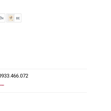
IỂN
BE
0933.466.072