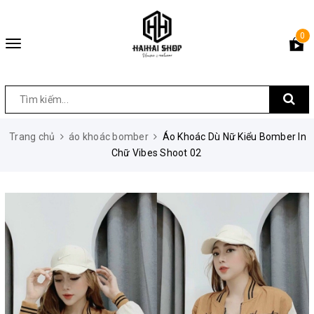
0
Toggle
navigation
Trang chủ
áo khoác bomber
Áo Khoác Dù Nữ Kiểu Bomber In
Chữ Vibes Shoot 02