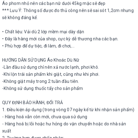
Áo phom nhỏ nên các bạn nữ dưới 45kg mặc sẽ đẹp
*** Lưu Ý: Thông số được đo thủ công nên sẽ sai sót 1,2cm nhưng
sẽ không đáng kể.
• Chất liệu: Vải dù 2 lớp mềm mại dày dặn
• Đây là hàng mới của shop, cực kỳ dễ thương nha các bạn.
• Phù hợp để dự tiệc, đi làm, đi chơi,...
HƯỚNG DẪN SỬ DỤNG Áo Khoác Dù Nữ
-Lần đầu sử dụng chỉ nên xả nước lạnh, phơi khô.
-Khi lộn trái sản phẩm khi giặt, cũng như khi phơi.
-Không giặt máy trong 2 tuần đầu tiên.
-Không sử dụng thuốc tẩy cho sản phẩm
QUY ĐỊNH BẢO HÀNH, ĐỔI TRẢ
1. Điều kiện áp dụng (trong vòng 07 ngày kể từ khi nhận sản phẩm)
- Hàng hoá vẫn còn mới, chưa qua sử dụng
- Hàng hoá bị lỗi hoặc hư hỏng do vận chuyển hoặc do nhà sản
xuất
2. Trường hợp được chấp nhận: