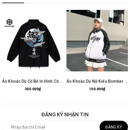
Áo Khoác Dù Cổ Bẻ In Hình Cò Japan 344, Dù 2 Lớp Dày Dặn, Phong Cách LocalBrand
Áo Khoác Dù Nữ Kiểu Bomber In Chữ Kill System 05
300.000₫
150.000₫
ĐĂNG KÝ NHẬN TIN
ĐĂNG KÝ