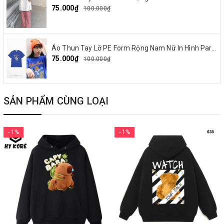
75.000₫
100.000₫
Áo Thun Tay Lỡ PE Form Rộng Nam Nữ In Hình Parappa 03
75.000₫
100.000₫
SẢN PHẨM CÙNG LOẠI
- 1%
- 1%