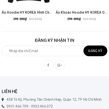
Áo Hoodie HY KOREA Hình Chuột Lang Capybara 1650 Vải Nỉ Bông 350gsm
Áo Khoác Hoodie HY KOREA Gấu Watch 638 Ulzzang Unisex
299.000₫
299.000₫
300.000₫
300.000₫
ĐĂNG KÝ NHẬN TIN
ĐĂNG KÝ
LIÊN HỆ
438 Tô Ký, Phường Tân Chánh Hiệp, Quận 12, TP Hồ Chí Minh
0931.466.709 - 0933.466.072