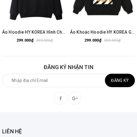
Áo Hoodie HY KOREA Hình Chuột Lang Capybara 1650 Vải Nỉ Bông 350gsm
Áo Khoác Hoodie HY KOREA Gấu Watch 638 Ulzzang Unisex
299.000₫
299.000₫
300.000₫
300.000₫
ĐĂNG KÝ NHẬN TIN
ĐĂNG KÝ
LIÊN HỆ