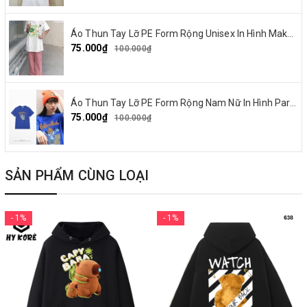
Áo Thun Tay Lỡ PE Form Rộng Unisex In Hình Make By Earth 04
75.000₫
100.000₫
Áo Thun Tay Lỡ PE Form Rộng Nam Nữ In Hình Parappa 03
75.000₫
100.000₫
SẢN PHẨM CÙNG LOẠI
- 1%
- 1%