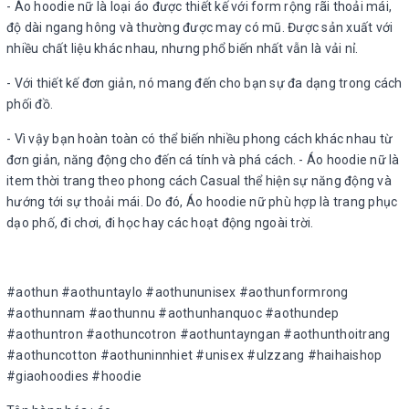
- Áo hoodie nữ là loại áo được thiết kế với form rộng rãi thoải mái,
độ dài ngang hông và thường được may có mũ. Được sản xuất với
nhiều chất liệu khác nhau, nhưng phổ biến nhất vẫn là vải nỉ.
- Với thiết kế đơn giản, nó mang đến cho bạn sự đa dạng trong cách
phối đồ.
- Vì vậy bạn hoàn toàn có thể biến nhiều phong cách khác nhau từ
đơn giản, năng động cho đến cá tính và phá cách. - Áo hoodie nữ là
item thời trang theo phong cách Casual thể hiện sự năng động và
hướng tới sự thoải mái. Do đó, Áo hoodie nữ phù hợp là trang phục
dạo phố, đi chơi, đi học hay các hoạt động ngoài trời.
#aothun #aothuntaylo #aothununisex #aothunformrong
#aothunnam #aothunnu #aothunhanquoc #aothundep
#aothuntron #aothuncotron #aothuntayngan #aothunthoitrang
#aothuncotton #aothuninnhiet #unisex #ulzzang #haihaishop
#giaohoodies #hoodie