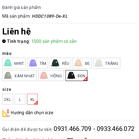
Đánh giá sản phẩm
Mã sản phẩm:
HDDC1089-De-XL
Liên hệ
Tình trạng:
1000 sản phẩm có sẵn
màu
MINT
TÍM
RÊU
BE
TRẮNG
XÁM NHẠT
HỒNG
ĐEN
size
2XL
L
XL
Hướng dẫn chọn size
0931.466.709 - 0933.466.072
Gọi điện để được tư vấn: