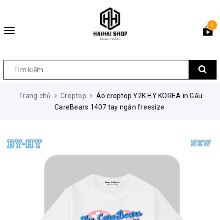
0
Toggle
navigation
Trang chủ
Croptop
Áo croptop Y2K HY KOREA in Gấu
CareBears 1407 tay ngắn freesize