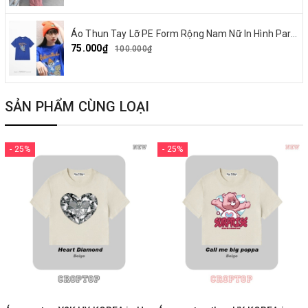
Áo Thun Tay Lỡ PE Form Rộng Nam Nữ In Hình Parappa 03
75.000₫
100.000₫
SẢN PHẨM CÙNG LOẠI
- 25%
- 25%