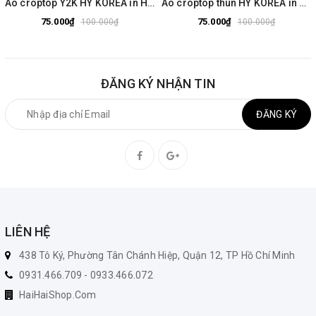
Áo croptop Y2K HY KOREA in Heart shaped Diamonds 1475 tay ngắn freesize
Áo croptop thun HY KOREA in Gấu Surprise 1405 tay ngắn freesize
75.000₫
75.000₫
100.000₫
100.000₫
ĐĂNG KÝ NHẬN TIN
ĐĂNG KÝ
LIÊN HỆ
438 Tô Ký, Phường Tân Chánh Hiệp, Quận 12, TP Hồ Chí Minh
0931.466.709 - 0933.466.072
HaiHaiShop.Com