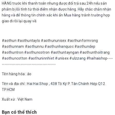
HÀNG trước khi thanh toán nhưng được đổi trả sau 24h nếu sản
phẩm bị lỗi tính từ thời điểm nhận được hàng. Hãy chắc chắn nhận
hàng và để thông tin chính xác khi ấn Mua hàng tránh trường hợp
giao đi rồi lại quay về.
#aothun #aothuntaylo #aothununisex #aothunformrong
#aothunnam #aothunnu #aothunhanquoc #aothundep
#aothuntron #aothuncotron #aothuntayngan #aothunthoitrang
#aothuncotton #aothuninnhiet #unisex #ulzzang #haihaishop----
----------------------------------------
Tên hàng hóa : áo
Tên và địa chỉ : Hai Hai Shop , 438 Tô Ký P. Tân Chánh Hiệp Q12
TP.HCM
Xuất xứ : Việt Nam
Bạn có thể thích